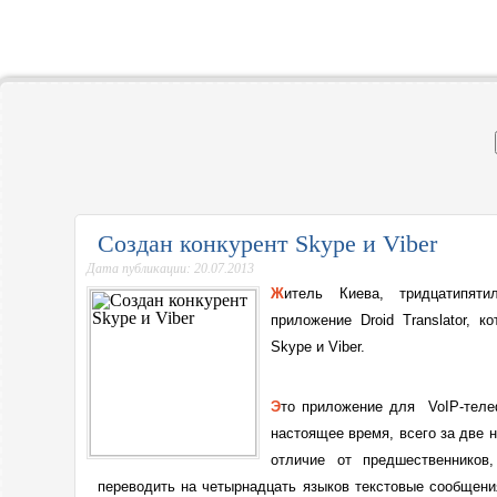
UL-LI
все для создания сайта
Создан конкурент Skype и Viber
Дата публикации: 20.07.2013
Житель Киева, тридцатипяти
приложение
Droid Translator, 
Skype и Viber.
Это приложение для
VoIP-телеф
настоящее время, всего за две 
отличие от предшественников, 
переводить на четырнадцать языков текстовые сообщени