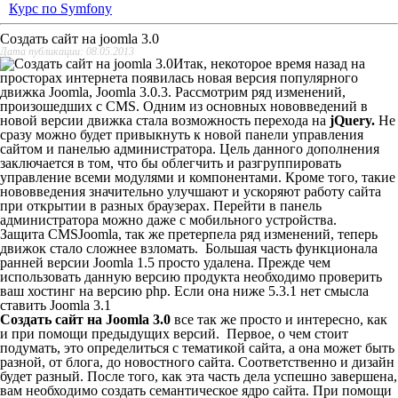
Курс по Symfony
Создать сайт на joomla 3.0
Дата публикации: 08.05.2013
Итак, некоторое время назад на
просторах интернета появилась новая версия популярного
движка Joomla, Joomla 3.0.3. Рассмотрим ряд изменений,
произошедших с CMS. Одним из основных нововведений в
новой версии движка стала возможность перехода на
jQuery.
Не
сразу можно будет привыкнуть к новой панели управления
сайтом и панелью администратора. Цель данного дополнения
заключается в том, что бы облегчить и разгруппировать
управление всеми модулями и компонентами. Кроме того, такие
нововведения значительно улучшают и ускоряют работу сайта
при открытии в разных браузерах. Перейти в панель
администратора можно даже с мобильного устройства.
Защита CMSJoomla, так же претерпела ряд изменений, теперь
движок стало сложнее взломать.
Большая часть функционала
ранней версии
Joomla 1.5 просто удалена. Прежде чем
использовать данную версию продукта необходимо проверить
ваш хостинг на версию php. Если она ниже 5.3.1 нет смысла
ставить Joomla 3.1
Создать сайт на
Joomla
3.0
все так же просто и интересно, как
и при помощи предыдущих версий.
Первое, о чем стоит
подумать, это определиться с тематикой сайта, а она может быть
разной, от блога, до новостного сайта. Соответственно и дизайн
будет разный. После того, как эта часть дела успешно завершена,
вам необходимо создать семантическое ядро сайта. При помощи