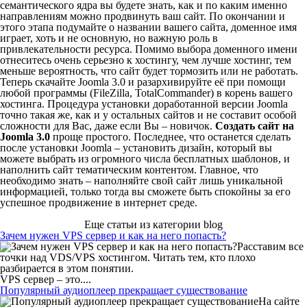
семантического ядра вы будете знать, как и по каким именно
направлениям можно продвинуть ваш сайт. По окончании и
этого этапа подумайте о названии вашего сайта, доменное имя
играет, хоть и не основную, но важную роль в
привлекательности ресурса. Помимо выбора доменного имени
отнеситесь очень серьезно к хостингу, чем лучше хостинг, тем
меньше вероятность, что сайт будет тормозить или не работать.
Теперь скачайте Joomla 3.0 и разархивируйте её при помощи
любой программы (FileZilla, TotalCommander) в корень вашего
хостинга. Процедура установки доработанной версии Joomla
точно такая же, как и у остальных сайтов и не составит особой
сложности для Вас, даже если Вы – новичок.
Создать сайт на
Joomla
3.0
проще простого. Последнее, что останется сделать
после установки Joomla – установить дизайн, который вы
можете выбрать из огромного числа бесплатных шаблонов, и
наполнить сайт тематическим контентом. Главное, что
необходимо знать – наполняйте свой сайт лишь уникальной
информацией, только тогда вы сможете быть спокойны за его
успешное продвижение в интернет среде.
Еще статьи из категории blog
Зачем нужен VPS сервер и как на него попасть?
Расставим все
точки над VDS/VPS хостингом. Читать тем, кто плохо
разбирается в этом понятии.
VPS сервер – это....
Популярный аудиоплеер прекращает существование
На сайте