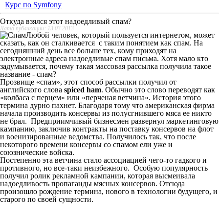
Курс по Symfony
Откуда взялся этот надоедливый спам?
Дата публикации: 13.03.2013
Любой человек, который пользуется интернетом, может
сказать, как он сталкивается с таким понятием как спам.
На
сегодняшний день
все больше тех, кому приходят на
электронные адреса надоедливые спам письма. Хотя мало кто
задумывается, почему такая массовая рассылка
получила
такое
название - спам?
Прозвище
«спам»,
этот способ рассылки получил от
английского слова
spiced
ham
. Обычно это слово переводят как
«колбаса с перцем» или «перченая ветчина». История этого
термина дурно пахнет. Благодаря тому что американская фирма
начала производить консервы из полусгнившего мяса ее никто
не брал. Предприимчивый бизнесмен развернул маркетинговую
кампанию, заключив контракты на поставку консервов на флот
и военизированные ведомства. Получилось так, что после
некоторого времени консервы со спамом ели уже и
союзнические войска.
Постепенно эта ветчина стало ассоциацией чего-то гадкого и
противного, но все-таки неизбежного. Особую популярность
получил ролик рекламной кампании, которая высмеивала
надоедливость пропаганды мясных консервов.
Отсюда
произошло рождение термина, нового в технологии будущего, и
старого по своей сущности.