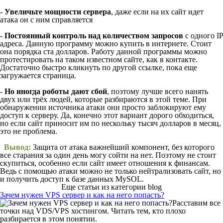
-
Увеличьте мощности сервера
, даже если на их сайт идет
атака он с ним справляется
-
Постоянный контроль над количеством запросов
с одного IP
адреса. Данную программу можно купить в интернете. Стоит
она порядка ста долларов. Работу данной программы можно
протестировать на таком известном сайте, как в контакте.
Достаточно быстро кликнуть по другой ссылке, пока еще
загружается страница.
-
Но иногда роботы дают сбой
, поэтому лучше всего нанять
двух или трёх людей, которые разбираются в этой теме. При
обнаружении источника атаки они просто заблокируют ему
доступ к серверу. Да, конечно этот вариант дорого обходиться,
но если сайт приносит им по нескольку тысяч долларов в месяц,
это не проблема.
Вывод:
Защита от атака важнейший компонент, без которого
все старания за один день могу сойти на нет. Поэтому не стоит
скупиться, особенно если сайт имеет отношения к финансам.
Ведь с помощью атаки можно не только нейтрализовать сайт, но
и получить доступ к базе данных MySOL.
Еще статьи из категории blog
Зачем нужен VPS сервер и как на него попасть?
Расставим все
точки над VDS/VPS хостингом. Читать тем, кто плохо
разбирается в этом понятии.