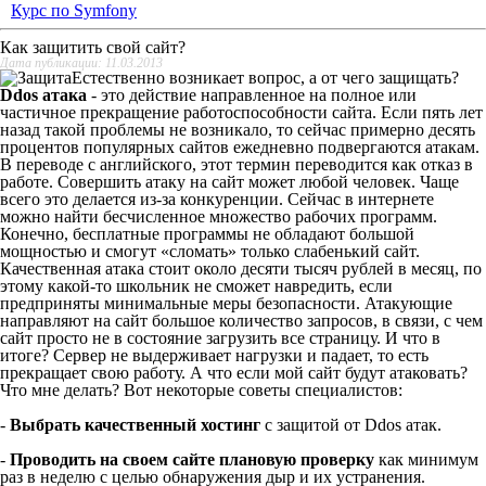
Курс по Symfony
Как защитить свой сайт?
Дата публикации: 11.03.2013
Естественно возникает вопрос, а от чего защищать?
Ddos атака
- это действие направленное на полное или
частичное прекращение работоспособности сайта. Если пять лет
назад такой проблемы не возникало, то сейчас примерно десять
процентов популярных сайтов ежедневно подвергаются атакам.
В переводе с английского, этот термин переводится как отказ в
работе. Совершить атаку на сайт может любой человек. Чаще
всего это делается из-за конкуренции. Сейчас в интернете
можно найти бесчисленное множество рабочих программ.
Конечно, бесплатные программы не обладают большой
мощностью и смогут «сломать» только слабенький сайт.
Качественная атака стоит около десяти тысяч рублей в месяц, по
этому какой-то школьник не сможет навредить, если
предприняты минимальные меры безопасности. Атакующие
направляют на сайт большое количество запросов, в связи, с чем
сайт просто не в состояние загрузить все страницу. И что в
итоге? Сервер не выдерживает нагрузки и падает, то есть
прекращает свою работу. А что если мой сайт будут атаковать?
Что мне делать? Вот некоторые советы специалистов:
-
Выбрать качественный хостинг
с защитой от Ddos атак.
-
Проводить на своем сайте плановую проверку
как минимум
раз в неделю с целью обнаружения дыр и их устранения.