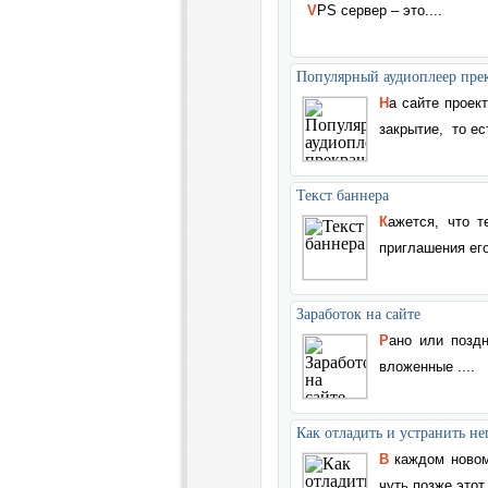
VPS сервер – это....
Популярный аудиоплеер пре
На сайте проек
закрытие,
то есть
Текст баннера
Кажется, что 
приглашения его.
Заработок на сайте
Рано или поздно, владелец сайта начинает задумываться о том, как превратить
вложенные
....
Как отладить и устранить н
В каждом ново
чуть позже этот 