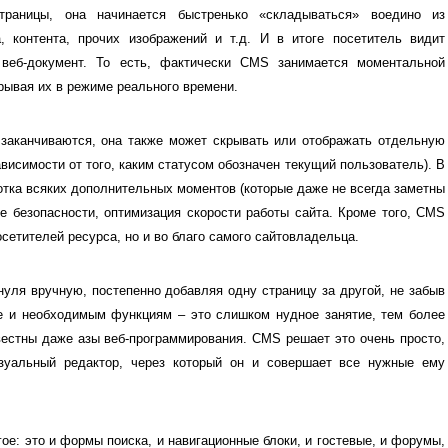
траницы, она начинается быстренько «складываться» воедино из
, контента, прочих изображений и т.д. И в итоге посетитель видит
веб-документ. То есть, фактически CMS занимается моментальной
крывая их в режиме реального времени.
висимости от того, каким статусом обозначен текущий пользователь). В
отка всяких дополнительных моментов (которые даже не всегда заметны
е безопасности, оптимизация скорости работы сайта. Кроме того, CMS
осетителей ресурса, но и во благо самого сайтовладельца.
е и необходимым функциям – это слишком нудное занятие, тем более
естны даже азы веб-программирования. CMS решает это очень просто,
зуальный редактор, через который он и совершает все нужные ему