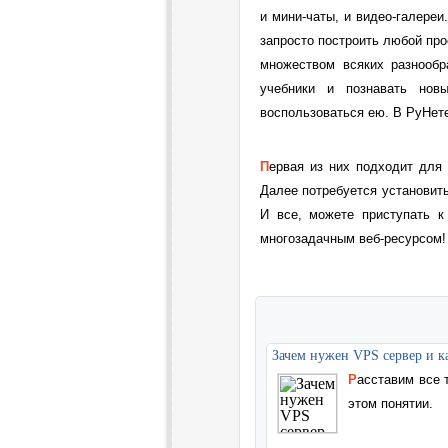
и мини-чаты, и видео-галере
запросто построить любой про
множеством всяких разнообр
учебники и познавать нов
воспользоваться ею. В РуНете
Первая из них подходит для абсолютно всех типов сайтов, вторая – преимущественно для блогов.
Далее потребуется установить
И все, можете приступать к
многозадачным веб-ресурсом!
Зачем нужен VPS сервер и ка
Расставим все точки над VDS/VPS хостингом. Читать тем, кто плохо разбирается в
этом понятии.