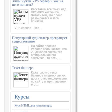
Зачем нужен VPS сервер и как на
него попасть?
Расставим все точки над
VDS/VPS хостингом.
Читать тем, кто плохо
разбирается в этом
понятии.
VPS сервер – это....
Популярный аудиоплеер прекращает
существование
На сайте проекта
Winamp сообщается, что
20 декабря состоится
официальное его
закрытие,
то есть, ....
Текст баннера
Кажется, что текст
баннера пишется легко:
достаточно информации
по сайту и
приглашения
его....
Курсы
Курс HTML для начинающих