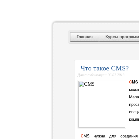
UL-LI
все для создания
Главная
Курсы програм
Что такое CMS?
Дата публикации: 06.02.2013
CMS
можн
Mana
прос
спец
комп
CMS нужна для создания непосредственно динамических сайтов. То есть, при открытии