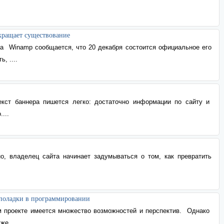
кращает существование
та
Winamp сообщается, что 20 декабря состоится официальное его
, ....
текст баннера пишется легко: достаточно информации по сайту и
...
еполадки в программировании
м проекте имеется множество возможностей и перспектив.
Однако
же....