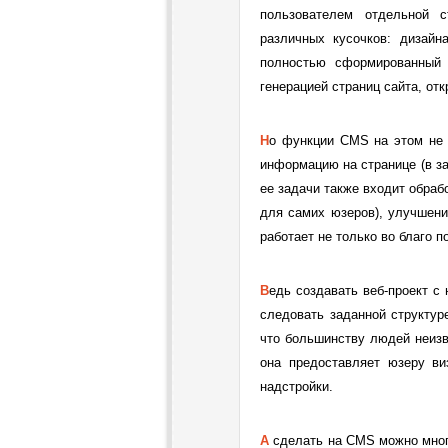
пользователем отдельной с
различных кусочков: дизайна
полностью сформированный 
генерацией страниц сайта, от
Но функции CMS на этом не заканчиваются, она также может скрывать или отображать отдельную
информацию на странице (в за
ее задачи также входит обраб
для самих юзеров), улучшени
работает не только во благо п
Ведь создавать веб-проект с нуля вручную, постепенно добавляя одну страницу за другой, не забыв
следовать заданной структур
что большинству людей неизв
она предоставляет юзеру ви
надстройки.
А сделать на CMS можно многое: это и формы поиска, и навигационные блоки, и гостевые, и форумы,